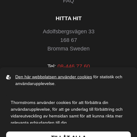
FAQ
HITTA HIT
Adolfsbergsvägen 33
168 67
Bromma Sweden
Tel:
08-446 77 60
info@thornstroms.se
Den här webbplatsen använder cookies
för statistik och
användarupplevelse.
MEDDELANDE
Thornstroms använder cookies för att förbättra din
användarupplevelse, för att ge underlag till förbättring och
vidareutveckling av hemsidan samt för att kunna rikta mer
relevanta erbjudanden till dig.
Webb av
Sphinxly webbyrå
Easyweb
Publiceringsverktyg
Läs gärna vår
personuppgiftspolicy
. Om du samtycker till vår